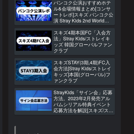
バンコク公演おすすめホテ
ル&会場情報まとめ[コンサ
ートレポ]スキズ バンコク公
演 Stray Kids 2nd World
Tour “MANIAC”
スキズ4期本国FC「入会方
法」Stray Kids/ストレイキ
ッズ 韓国グローバルファン
クラブ
スキズSTAY(3期,4期)FC入
会方法[Stray Kids/ストレイ
キッズ]本国(グローバル)フ
ァンクラブ
StrayKids「サイン会」応募
方法。2023年2月発売アル
バムシリアル特典イベント
応募方法を解説[スキズ/スト
レイキッズ]THE
SOUND(ザ サウンド)