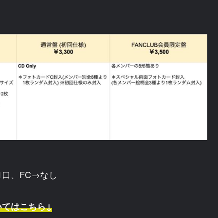
。
1口、FC→なし
いてはこちら↓