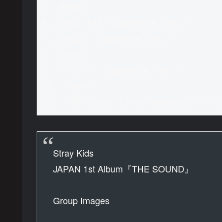
5. Novel

6. CASE 143 -Japanese ver.-

7. CHILL -Japanese ver.-

8. Scars

9. ソリクン -Japanese ver.-

10. There

11. THE SOUND (Instrumental) 
Stray Kids
JAPAN 1st Album『THE SOUND』
Group Images