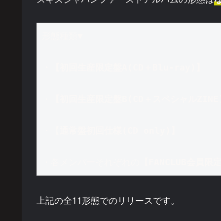
形態種類▼

・【初回生産限定盤A(CD＋Blu-ray)】
・
【初回生産限定盤B(CD＋スペシャルZINE
・【
通常盤初回仕様(CD only)】
・各メンバーそれぞれの
【FANCLUB会員限定
上記の全11形態でのリリースです。