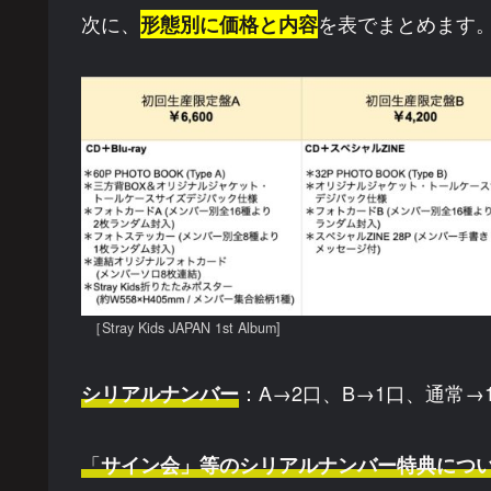
次に、
を表でまとめます
形態別に価格と内容
［Stray Kids JAPAN 1st Album]
：A→2口、B→1口、通常→
シリアルナンバー
「
サイン会」等のシリアルナンバー特典につ