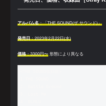
：「THE SOUND(ザ サウンド)」
アルバム名
：2023年2月22日(水)
発売日
：3300円〜
形態により異なる
価格
<THE SOUND収録曲>

1.THE SOUND

2. Battle Ground

3. Lost Me

4. DLMLU
