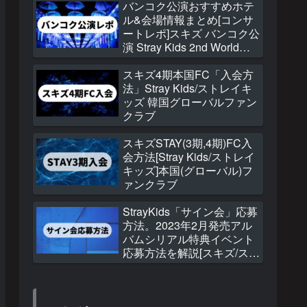
バンコク公演おすすめホテ
ル&会場情報まとめ[コンサ
ートレポ]スキズ バンコク公
演 Stray Kids 2nd World
Tour “MANIAC”
スキズ4期本国FC「入会方
法」Stray Kids/ストレイキ
ッズ 韓国グローバルファン
クラブ
スキズSTAY(3期,4期)FC入
会方法[Stray Kids/ストレイ
キッズ]本国(グローバル)フ
ァンクラブ
StrayKids「サイン会」応募
方法。2023年2月発売アル
バムシリアル特典イベント
応募方法を解説[スキズ/スト
レイキッズ]THE
SOUND(ザ サウンド)