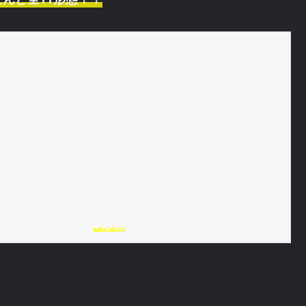
)】
盤(CD only)】
8形態