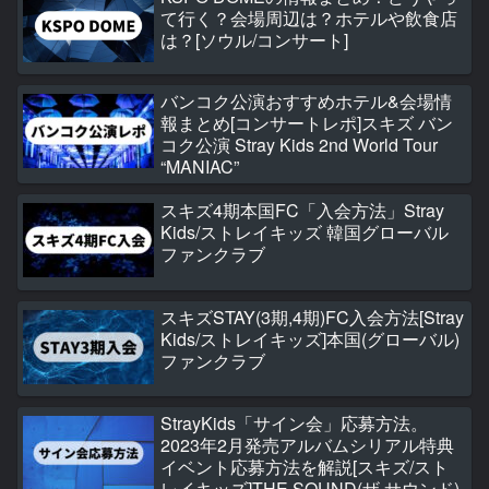
て行く？会場周辺は？ホテルや飲食店
は？[ソウル/コンサート]
バンコク公演おすすめホテル&会場情
報まとめ[コンサートレポ]スキズ バン
コク公演 Stray Kids 2nd World Tour
“MANIAC”
スキズ4期本国FC「入会方法」Stray
Kids/ストレイキッズ 韓国グローバル
ファンクラブ
スキズSTAY(3期,4期)FC入会方法[Stray
Kids/ストレイキッズ]本国(グローバル)
ファンクラブ
StrayKids「サイン会」応募方法。
2023年2月発売アルバムシリアル特典
イベント応募方法を解説[スキズ/スト
レイキッズ]THE SOUND(ザ サウンド)