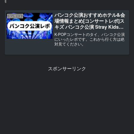
バンコク公演おすすめホテル&会
コンサート
場情報まとめ[コンサートレポ]ス
キズ バンコク公演 Stray Kids
2nd World Tour “MANIAC”
K-POPコンサートのタイ、バンコク公演
にいったレポです。これから行く方は絶
対見てください。
スポンサーリンク