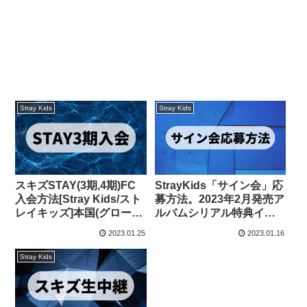
Stray Kids
Stray Kids
スキズSTAY(3期,4期)FC
StrayKids「サイン会」応
入会方法[Stray Kids/スト
募方法。2023年2月発売ア
レイキッズ]本国(グローバ
ルバムシリアル特典イベ
ル)ファンクラブ
ント応募方法を解説[スキ
2023.01.25
2023.01.16
ズ/ストレイキッズ]THE
SOUND(ザ サウンド)
Stray Kids